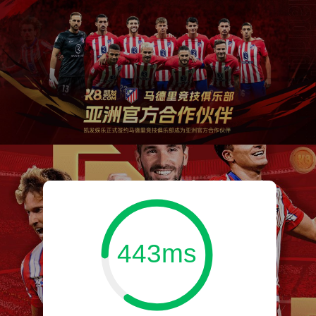
443ms